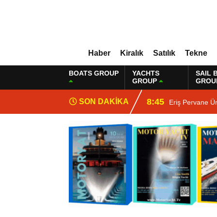
Haber
Kiralık
Satılık
Tekne
BOATS GROUP
YACHTS
SAIL 
GROUP
GROU
8:45
SON DAKİKA
Eriş Pervane Ür