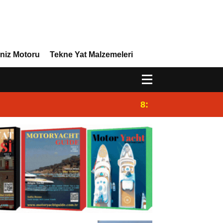
niz Motoru
Tekne Yat Malzemeleri
8:29
Efor Yacht Design Y