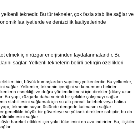
elkenli teknedir. Bu tür tekneler, çok fazla stabilite sağlar ve
konomik faaliyetlerde ve denizcilik faaliyetlerinde
ket etmek için rüzgar enerjisinden faydalanmalarıdır. Bu
rını sağlar. Yelkenli teknelerin belirli belirgin özellikleri
elirtileri biri, büyük kumaşlardan yapılmış yelkenlerdir. Bu yelkenler,
i sağlar. Yelkenler, teknenin içeriğini ve konumunu belirler.
kenlerin esnekliği ve doğru yönlendirilmesi için direkler (dikey uzun
ır. Bu yapı, rüzgarla daha verimli bir şekilde çalışmayı sağlar.
nin stabilitesini sağlamak için su altı parçalı kelebek veya balina
u yapı, teknenin suyun üstünde dengede kalmasını sağlar.
er genellikle büyük bir güverteye ve yüksek direklere sahiptir, bu da
rülebilmesini sağlar.
yle hareket ettikleri için yakıt tüketimini en aza indirirler. Bu, ilişkiler
sağlar.