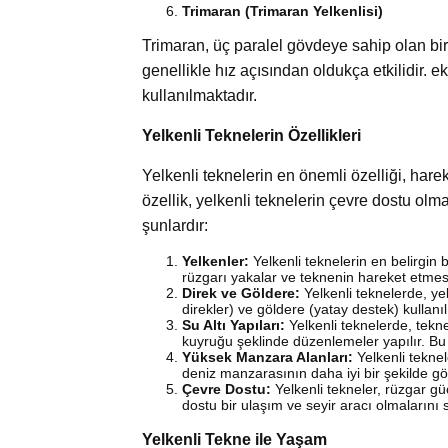
Trimaran (Trimaran Yelkenlisi)
Trimaran, üç paralel gövdeye sahip olan bir y
genellikle hız açısından oldukça etkilidir. e
kullanılmaktadır.
Yelkenli Teknelerin Özellikleri
Yelkenli teknelerin en önemli özelliği, hare
özellik, yelkenli teknelerin çevre dostu olmala
şunlardır:
Yelkenler:
Yelkenli teknelerin en belirgin b
rüzgarı yakalar ve teknenin hareket etmesin
Direk ve Göldere:
Yelkenli teknelerde, yel
direkler) ve göldere (yatay destek) kullanıl
Su Altı Yapıları:
Yelkenli teknelerde, tekne
kuyruğu şeklinde düzenlemeler yapılır. B
Yüksek Manzara Alanları:
Yelkenli teknel
deniz manzarasının daha iyi bir şekilde gö
Çevre Dostu:
Yelkenli tekneler, rüzgar gücü
dostu bir ulaşım ve seyir aracı olmalarını 
Yelkenli Tekne ile Yaşam