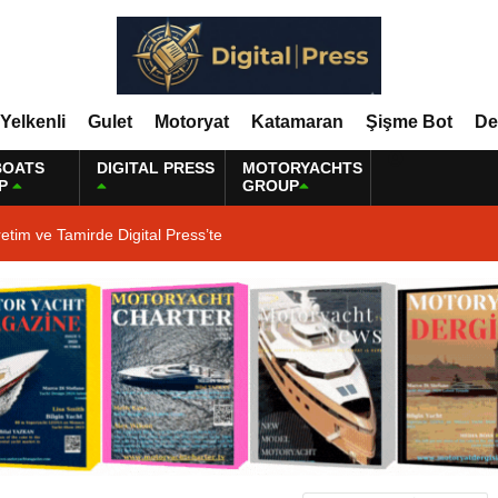
Yelkenli
Gulet
Motoryat
Katamaran
Şişme Bot
De
BOATS
DIGITAL PRESS
MOTORYACHTS
P
GROUP
etim ve Tamirde Digital Press’te