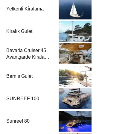
Yelkenli̇ Ki̇ralama
Kiralık Gulet
Bavaria Cruiser 45
Avantgarde Kiralama
| Fethiye & Göcek
Yelkenli
Bernis Gulet
SUNREEF 100
Sunreef 80