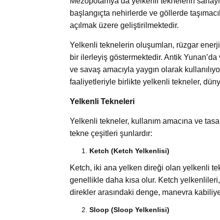
Mezopotamya’da yelkenli teknelerin sanayisi
başlangıçta nehirlerde ve göllerde taşımacıl
açılmak üzere geliştirilmektedir.
Yelkenli teknelerin oluşumları, rüzgar enerj
bir ilerleyiş göstermektedir. Antik Yunan’d
ve savaş amacıyla yaygın olarak kullanılıyor
faaliyetleriyle birlikte yelkenli tekneler, d
Yelkenli Tekneleri
Yelkenli tekneler, kullanım amacına ve tasar
tekne çeşitleri şunlardır:
Ketch (Ketch Yelkenlisi)
Ketch, iki ana yelken direği olan yelkenli te
genellikle daha kısa olur. Ketch yelkenlileri
direkler arasındaki denge, manevra kabiliyetin
Sloop (Sloop Yelkenlisi)