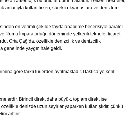
ne ait arkeolojik buluntular bulunmaktadır. Yelkenli tekneler,
ık amacıyla kullanılırken, sürekli okyanuslara ve denizlere
isinden en verimli şekilde faydalanabilme becerisiyle paralel
a ve Roma İmparatorluğu döneminde yelkenli tekneler ticareti
du. Orta Çağ’da, özellikle denizcilik ve denizcilik
ünya genelinde yaygın hale geldi.
ımına göre farklı türlerden ayrılmaktadır. Başlıca yelkenli
knelerdir. Birincil direkt daha büyük, toplam direkt ise
, özellikle denizde uzun seyirler yaparken kullanışlıdır, çünkü
i arttırır.