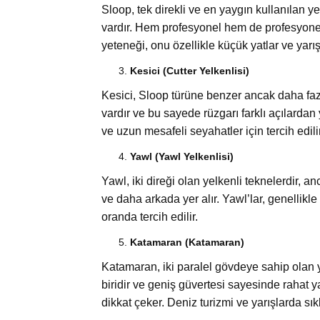
Sloop, tek direkli ve en yaygın kullanılan ye
vardır. Hem profesyonel hem de profesyone
yeteneği, onu özellikle küçük yatlar ve yarış 
Kesici (Cutter Yelkenlisi)
Kesici, Sloop türüne benzer ancak daha faz
vardır ve bu sayede rüzgarı farklı açılardan 
ve uzun mesafeli seyahatler için tercih edilir
Yawl (Yawl Yelkenlisi)
Yawl, iki direği olan yelkenli teknelerdir,
ve daha arkada yer alır. Yawl’lar, genelli
oranda tercih edilir.
Katamaran (Katamaran)
Katamaran, iki paralel gövdeye sahip olan ye
biridir ve geniş güvertesi sayesinde rahat y
dikkat çeker. Deniz turizmi ve yarışlarda sıklı