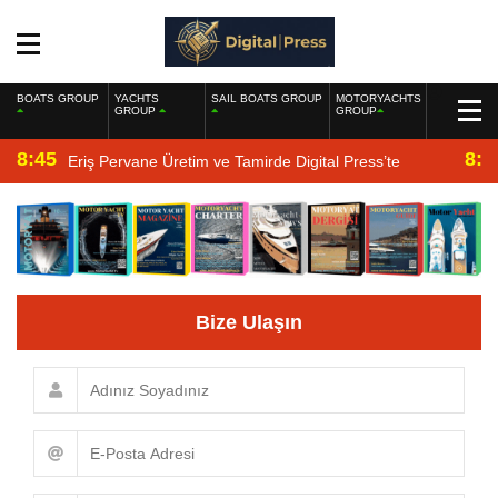
BOATS GROUP
YACHTS
SAIL BOATS GROUP
MOTORYACHTS
GROUP
GROUP
8:45
8:2
Eriş Pervane Üretim ve Tamirde Digital Press’te
Bize Ulaşın