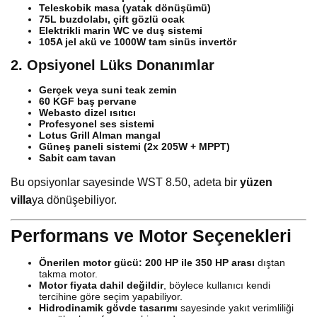
Teleskobik masa (yatak dönüşümü)
75L buzdolabı, çift gözlü ocak
Elektrikli marin WC ve duş sistemi
105A jel akü ve 1000W tam sinüs invertör
2. Opsiyonel Lüks Donanımlar
Gerçek veya suni teak zemin
60 KGF baş pervane
Webasto dizel ısıtıcı
Profesyonel ses sistemi
Lotus Grill Alman mangal
Güneş paneli sistemi (2x 205W + MPPT)
Sabit cam tavan
Bu opsiyonlar sayesinde WST 8.50, adeta bir
yüzen
villa
ya dönüşebiliyor.
Performans ve Motor Seçenekleri
Önerilen motor gücü:
200 HP ile 350 HP arası
dıştan
takma motor.
Motor fiyata dahil değildir
, böylece kullanıcı kendi
tercihine göre seçim yapabiliyor.
Hidrodinamik gövde tasarımı
sayesinde yakıt verimliliği