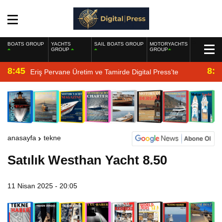
BOATS GROUP
YACHTS
SAIL BOATS GROUP
MOTORYACHTS
GROUP
GROUP
8:45
8:2
Eriş Pervane Üretim ve Tamirde Digital Press’te
anasayfa
tekne
Satılık Westhan Yacht 8.50
11 Nisan 2025 - 20:05