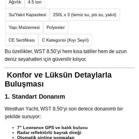
Ağırlık
4.5 ton
Su/Yakıt Kapasitesi
250L x 3 (temiz su, pis su, yakıt)
Yapı Malzemesi
Polyester
CE Sertifikası
C Kategorisi (Kıyı Seyri)
Bu özellikler, WST 8.50’yi hem kısa tatiller hem de uzun
deniz seyahatleri için güvenilir kılıyor.
Konfor ve Lüksün Detaylarla
Buluşması
1. Standart Donanım
Westhan Yacht, WST 8.50’yi son derece donanımlı bir
şekilde sunuyor:
7” Lowrance GPS ve balık bulucu
Radar reflektörlü bayrak direği
Otomatik sintine pompaları