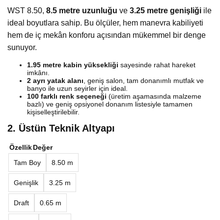
WST 8.50,
8.5 metre uzunluğu
ve
3.25 metre genişliği
ile
ideal boyutlara sahip. Bu ölçüler, hem manevra kabiliyeti
hem de iç mekân konforu açısından mükemmel bir denge
sunuyor.
1.95 metre kabin yüksekliği
sayesinde rahat hareket
imkânı.
2 ayrı yatak alanı
, geniş salon, tam donanımlı mutfak ve
banyo ile uzun seyirler için ideal.
100 farklı renk seçeneği
(üretim aşamasında malzeme
bazlı) ve geniş opsiyonel donanım listesiyle tamamen
kişiselleştirilebilir.
2. Üstün Teknik Altyapı
Özellik
Değer
Tam Boy
8.50 m
Genişlik
3.25 m
Draft
0.65 m