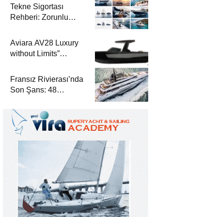
Tekne Sigortası
Rehberi: Zorunlu
Teminatlar, Maliyetler
ve Güvenli Seyir
Aviara AV28 Luxury
without Limits”
Prensibiyle Denizde
Yeni Bir Dönem
Fransız Rivierası’nda
Son Şans: 48
Metrelik Parillion ile
Mükemmel Bir Yat
Tatili