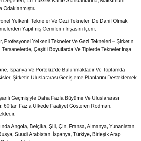
el Değerleri, En Yüksek Kalite Standartlarına, Maksimum
 Odaklanmıştır.
esyonel Yelkenli Tekneler Ve Gezi Tekneleri De Dahil Olmak
elerden Yapılmış Gemilerin Inşasını Içerir.
 Profesyonel Yelkenli Tekneler Ve Gezi Tekneleri – Şirketin
 Tersanelerde, Çeşitli Boyutlarda Ve Tiplerde Tekneler Inşa
e, İspanya Ve Portekiz’de Bulunmaktadır Ve Toplamda
isler, Şirketin Uluslararası Genişleme Planlarını Desteklemek
arılı Geçmişiyle Daha Fazla Büyüme Ve Uluslararası
ştir. 60’tan Fazla Ülkede Faaliyet Gösteren Rodman,
ktedir.
ında Angola, Belçika, Şili, Çin, Fransa, Almanya, Yunanistan,
 Rusya, Suudi Arabistan, İspanya, Türkiye, Birleşik Arap