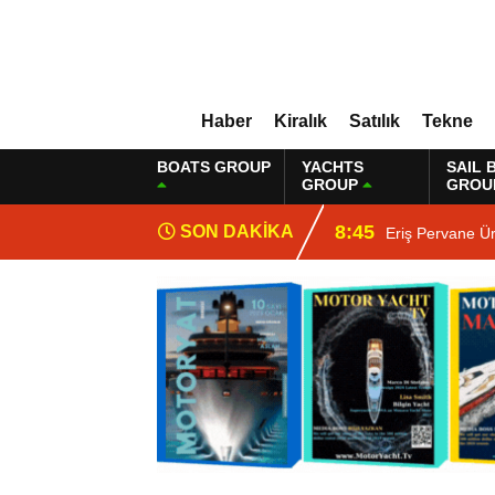
Haber
Kiralık
Satılık
Tekne
BOATS GROUP
YACHTS
SAIL 
GROUP
GROU
8:45
SON DAKİKA
Eriş Pervane Ür