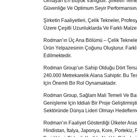
Olmayan En Büyük Varlığıdır. Şirketin Tem
Güvenliğe Ve Optimum Seyir Performansına
Şirketin Faaliyetleri, Çelik Tekneler, Prof
Üzere Çeşitli Uzunluklarda Ve Farklı Malzem
Rodman’ın Üç Ana Bölümü – Çelik Tekneler,
Ürün Yelpazesinin Çoğunu Oluşturur. Farklı
Edilmektedir.
Rodman Group’un Sahip Olduğu Dört Tersan
240.000 Metrekarelik Alana Sahiptir. Bu Tes
Için Önemli Bir Rol Oynamaktadır.
Rodman Group, Sağlam Mali Temeli Ve Baş
Genişleme Için Iddialı Bir Proje Geliştirmi
Sektöründe Dünya Lideri Olmayı Hedefleme
Rodman’ın Faaliyet Gösterdiği Ülkeler Aras
Hindistan, İtalya, Japonya, Kore, Portekiz,