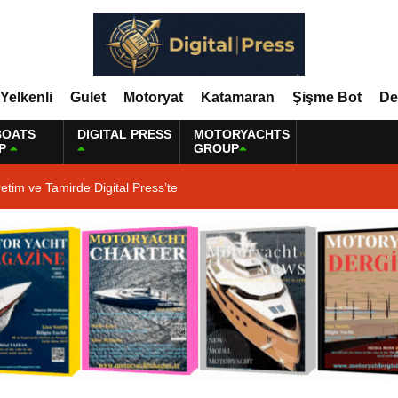
Yelkenli
Gulet
Motoryat
Katamaran
Şişme Bot
De
BOATS
DIGITAL PRESS
MOTORYACHTS
P
GROUP
etim ve Tamirde Digital Press’te