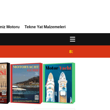
niz Motoru
Tekne Yat Malzemeleri
8:29
Efor Yacht Design Y