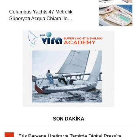
Columbus Yachts 47 Metrelik
Süperyatı Acqua Chiara ile
Akdeniz’de Lüks Bir Seyir
SON DAKİKA
Eriş Pervane Üretim ve Tamirde Digital Press’te