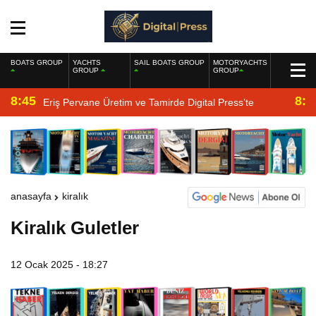
BOATS GROUP
YACHTS
SAIL BOATS GROUP
MOTORYACHTS
GROUP
GROUP
8:45
8:2
Eriş Pervane Üretim ve Tamirde Digital Press’te
anasayfa
kiralık
Kiralık Guletler
12 Ocak 2025 - 18:27