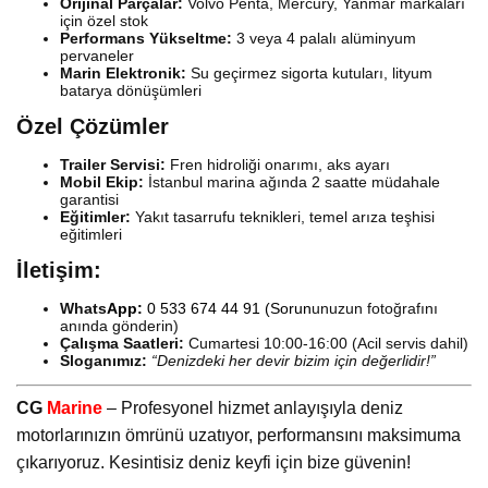
Orijinal Parçalar:
Volvo Penta, Mercury, Yanmar markaları
için özel stok
Performans Yükseltme:
3 veya 4 palalı alüminyum
pervaneler
Marin Elektronik:
Su geçirmez sigorta kutuları, lityum
batarya dönüşümleri
Özel Çözümler
Trailer Servisi:
Fren hidroliği onarımı, aks ayarı
Mobil Ekip:
İstanbul marina ağında 2 saatte müdahale
garantisi
Eğitimler:
Yakıt tasarrufu teknikleri, temel arıza teşhisi
eğitimleri
İletişim:
Whats
App:
0 533 674 44 91
(Sorun
unuzun fotoğrafını
anında gönderin)
Çalışma Saatleri:
Cumartesi 10:00-16:00 (Acil servis dahil)
Sloganımız:
“Denizdeki her devir bizim için değerlidir!”
CG
Marine
– Profesyonel hizmet anlayışıyla deniz
motorlarınızın ömrünü uzatıyor, performansını maksimuma
çıkarıyoruz. Kesintisiz deniz keyfi için bize güvenin!