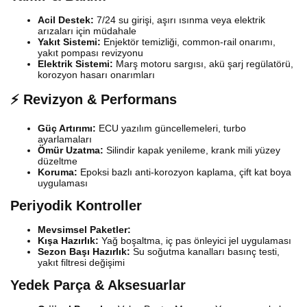
Acil Destek:
7/24 su girişi, aşırı ısınma veya elektrik
arızaları için müdahale
Yakıt Sistemi:
Enjektör temizliği, common-rail onarımı,
yakıt pompası revizyonu
Elektrik Sistemi:
Marş motoru sargısı, akü şarj regülatörü,
korozyon hasarı onarımları
⚡ Revizyon & Performans
Güç Artırımı:
ECU yazılım güncellemeleri, turbo
ayarlamaları
Ömür Uzatma:
Silindir kapak yenileme, krank mili yüzey
düzeltme
Koruma:
Epoksi bazlı anti-korozyon kaplama, çift kat boya
uygulaması
Periyodik Kontroller
Mevsimsel Paketler:
Kışa Hazırlık:
Yağ boşaltma, iç pas önleyici jel uygulaması
Sezon Başı Hazırlık:
Su soğutma kanalları basınç testi,
yakıt filtresi değişimi
Yedek Parça & Aksesuarlar