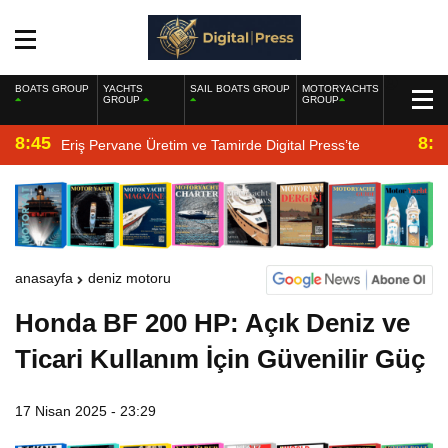
BOATS GROUP
YACHTS
SAIL BOATS GROUP
MOTORYACHTS
GROUP
GROUP
8:45
8:2
Eriş Pervane Üretim ve Tamirde Digital Press’te
anasayfa
deniz motoru
Honda BF 200 HP: Açık Deniz ve
Ticari Kullanım İçin Güvenilir Güç
17 Nisan 2025 - 23:29