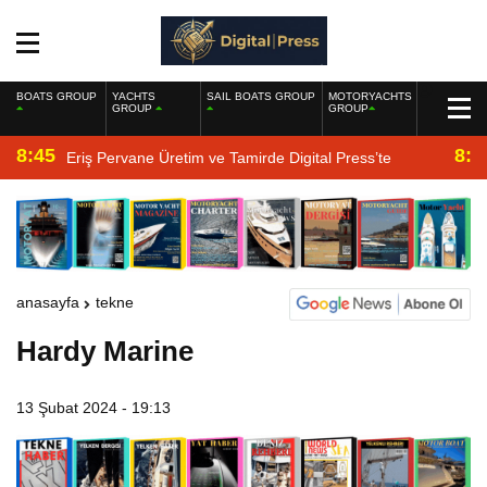
BOATS GROUP
YACHTS
SAIL BOATS GROUP
MOTORYACHTS
GROUP
GROUP
8:45
8:2
Eriş Pervane Üretim ve Tamirde Digital Press’te
anasayfa
tekne
Hardy Marine
13 Şubat 2024 - 19:13