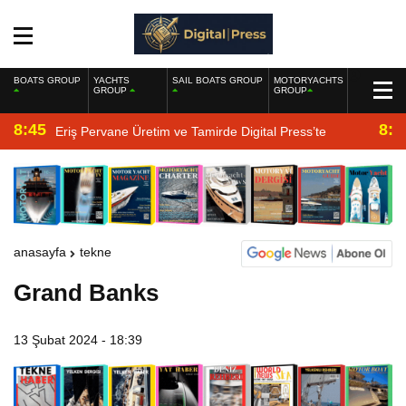
BOATS GROUP
YACHTS
SAIL BOATS GROUP
MOTORYACHTS
GROUP
GROUP
8:45
8:2
Eriş Pervane Üretim ve Tamirde Digital Press’te
anasayfa
tekne
Grand Banks
13 Şubat 2024 - 18:39